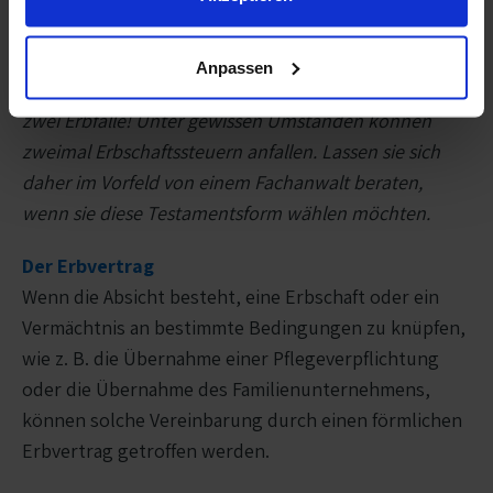
Partner ausgezahlt.
Anpassen
WICHTIG:
Die Sonderform „Berliner Testament“ regelt
zwei Erbfälle! Unter gewissen Umständen können
zweimal Erbschaftssteuern anfallen. Lassen sie sich
daher im Vorfeld von einem Fachanwalt beraten,
wenn sie diese Testamentsform wählen möchten.
Der Erbvertrag
Wenn die Absicht besteht, eine Erbschaft oder ein
Vermächtnis an bestimmte Bedingungen zu knüpfen,
wie z. B. die Übernahme einer Pflegeverpflichtung
oder die Übernahme des Familienunternehmens,
können solche Vereinbarung durch einen förmlichen
Erbvertrag getroffen werden.