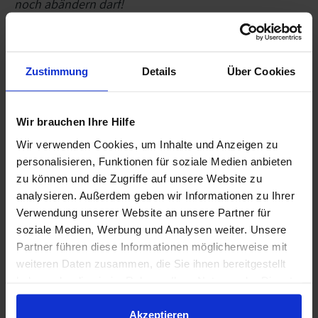
noch abändern darf!
Bei der handschriftlichen Version reicht es aus, wenn
einer der Partner das Testament verfasst und der
Zustimmung
Details
Über Cookies
andere es durch seine Unterschrift bestätigt, indem
er Datum und Ort der Unterzeichnung hinzufügt.
Wir brauchen Ihre Hilfe
Sonderform: Berliner Testament
Wir verwenden Cookies, um Inhalte und Anzeigen zu
Das sogenannte Berliner Testament ist eine
personalisieren, Funktionen für soziale Medien anbieten
Sonderform des gemeinschaftlichen Testaments.
zu können und die Zugriffe auf unsere Website zu
analysieren. Außerdem geben wir Informationen zu Ihrer
Verwendung unserer Website an unsere Partner für
In diesem Fall benennen sich die Partner gegenseitig
soziale Medien, Werbung und Analysen weiter. Unsere
als alleinige Begünstigte und wählen bei Bedarf eine
Partner führen diese Informationen möglicherweise mit
oder mehrere Personen außerhalb der Partnerschaft
weiteren Daten zusammen, die Sie ihnen bereitgestellt
(z. B. ihre Kinder, Enkelkinder oder eine
haben oder die sie im Rahmen Ihrer Nutzung der Dienste
Wohltätigkeitsorganisation) als endgültige Erben
gesammelt haben.
aus. Der Nachlass wird erst nach dem Tod der beiden
Akzeptieren