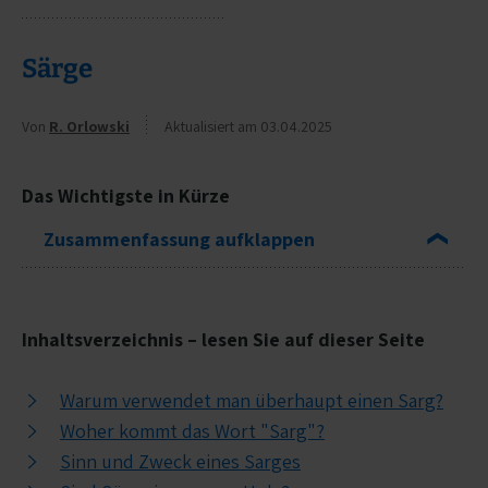
Särge
Von
R. Orlowski
Aktualisiert am 03.04.2025
Das Wichtigste in Kürze
Zusammenfassung aufklappen
Funktion:
Neben dem Transport des
Verstorbenen, schützt er vor Blicken,
Umwelteinflüssen und verhindert das
Austreten von Flüssigkeiten und
Warum verwendet man überhaupt einen Sarg?
Gerüchen. In den meisten Bundesländern ist
Woher kommt das Wort "Sarg"?
ein Sarg bei Erd- und Feuerbestattungen
Sinn und Zweck eines Sarges
gesetzlich vorgeschrieben.