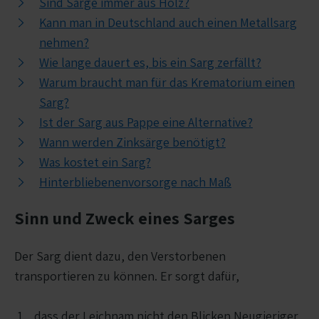
Sind Särge immer aus Holz?
Sargmaterial:
Für eine klassische
Kann man in Deutschland auch einen Metallsarg
Erdbestattung wird ein Holzsarg genutzt.
nehmen?
Dieser ermöglicht einen
Wie lange dauert es, bis ein Sarg zerfällt?
Zersetzungsprozess und somit die
Warum braucht man für das Krematorium einen
sogenannte Übergabe des Leichnams an das
Sarg?
Erdreich nach einer gewissen Zeit.
Ist der Sarg aus Pappe eine Alternative?
Kosten:
Diese variieren stark, von einfachen
Wann werden Zinksärge benötigt?
Modellen bis hin zu exklusiven
Was kostet ein Sarg?
Ausführungen. Särge für Erdbestattungen
Hinterbliebenenvorsorge nach Maß
sind in der Regel teurer als Särge für
Feuerbestattungen. Lassen Sie sich nicht
Sinn und Zweck eines Sarges
von abwertenden Bezeichnungen wie
„Armensarg“ oder „Sozialhilfesarg“
Der Sarg dient dazu, den Verstorbenen
beeinflussen.
transportieren zu können. Er sorgt dafür,
dass der Leichnam nicht den Blicken Neugieriger