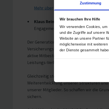
Zustimmung
Mehr über Tim Mertens erfahren
Wir brauchen Ihre Hilfe
Klaus Reimann
ist zum Jahresende 2025
Wir verwenden Cookies, um I
Engagement und seinen Einsatz für unse
und die Zugriffe auf unsere 
Website an unsere Partner fü
Der Generationenwechsel im Vorstand verbind
möglicherweise mit weiteren
Versicherungsverein auf Gegenseitigkeit kon
der Dienste gesammelt habe
aktive Mitbestimmung der Mitglieder. Unser 
Leistungs-Verhältnis bieten.
Gleichzeitig stellen wir die Versicherungsg
Weiterentwicklung unserer Strukturen und 
unserer Mitglieder. So schaffen wir die Gru
sichern.