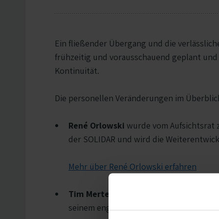
Ein fließender Übergang und die verlässlich
frühzeitig und vorausschauend geplant und 
Kontinuität.
Die personellen Veränderungen im Überblic
René Orlowski
wurde vom Aufsichtsrat 
der SOLIDAR und wird die Weiterentwick
Mehr über René Orlowski erfahren
Tim Mertens
verstärkt seit Jahresbegin
seinem engagierten Einsatz setzt er wer