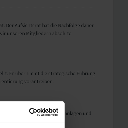
t. Der Aufsichtsrat hat die Nachfolge daher
wir unseren Mitgliedern absolute
llt. Er übernimmt die strategische Führung
ientierung vorantreiben.
en Expertise im Bereich Kapitalanlagen und
Gemeinschaft.