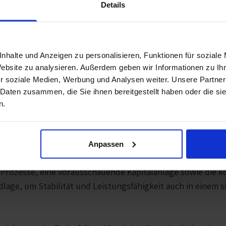
Details
 in den wohlverdienten Ruhestand getreten. Wir danken ihm
nhalte und Anzeigen zu personalisieren, Funktionen für soziale
re Mitglieder.
Website zu analysieren. Außerdem geben wir Informationen zu I
r soziale Medien, Werbung und Analysen weiter. Unsere Partner
et Kontinuität mit frischen Impulsen für die Zukunft. Auch
 Daten zusammen, die Sie ihnen bereitgestellt haben oder die s
sequent an ihren zentralen Werten orientieren: gelebte So
n.
oberstes Ziel bleibt dabei unverändert: Wir wollen unseren
Anpassen
emeinschaft strategisch und organisatorisch zukunftssicher 
Prozesse, eine vorausschauende Kapitalanlage sowie die k
ndlage, um Stabilität und Leistungsfähigkeit auch in einem 