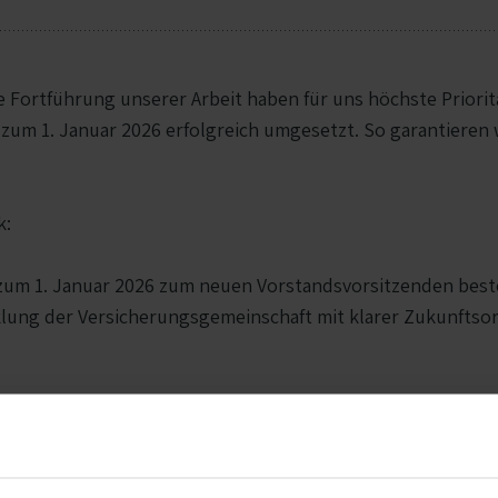
e Fortführung unserer Arbeit haben für uns höchste Prioritä
zum 1. Januar 2026 erfolgreich umgesetzt. So garantieren 
k:
zum 1. Januar 2026 zum neuen Vorstandsvorsitzenden beste
lung der Versicherungsgemeinschaft mit klarer Zukunftsor
n als neues Mitglied den Vorstand. Mit seiner ausgewiesen
tvolle Impulse für die strategische Weiterentwicklung der 